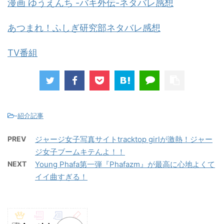
漫画 ゆうえんち -バキ外伝-ネタバレ感想
あつまれ！ふしぎ研究部ネタバレ感想
TV番組
-
紹介記事
PREV
ジャージ女子写真サイトtracktop girlが激熱！ジャー
ジ女子ブームキテんよ！！
NEXT
Young Phafa第一弾『Phafazm』が最高に心地よくて
イイ曲すぎる！