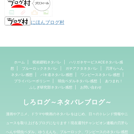
にほんブログ村
ホーム
呪術廻戦ネタバレ
ハリガネサービスACEネタバレ感
想
ブルーロックネタバレ
ガチアクタネタバレ
刃牙らへん
ネタバレ感想
バキ道ネタバレ感想
ワンピースネタバレ感想
プライバシーポリシー
弱虫ペダルネタバレ感想
あつまれ！
ふしぎ研究部ネタバレ感想
お問い合わせ
しろログ～ネタバレブログ～
漫画やアニメ、ドラマや映画のネタバレをはじめ、日々のトレンド情報やニ
ュースを取り上げるブログになります！現在週刊チャンピオン連載の刃牙ら
へんや弱虫ペダル、ゆうえんち、ブルーロック、ワンピースのネタバレ感想