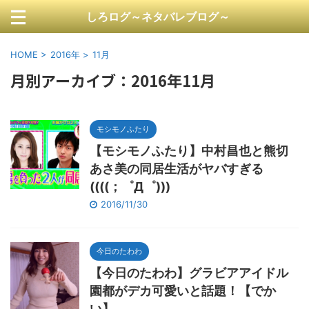
しろログ～ネタバレブログ～
HOME
>
2016年
>
11月
月別アーカイブ：2016年11月
モシモノふたり
【モシモノふたり】中村昌也と熊切
あさ美の同居生活がヤバすぎる
((((；゜Д゜)))
2016/11/30
今日のたわわ
【今日のたわわ】グラビアアイドル
園都がデカ可愛いと話題！【でか
い】