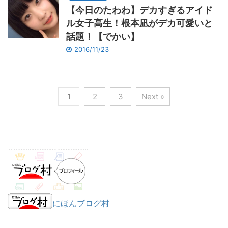
【今日のたわわ】デカすぎるアイド
ル女子高生！根本凪がデカ可愛いと
話題！【でかい】
2016/11/23
1
2
3
Next »
にほんブログ村