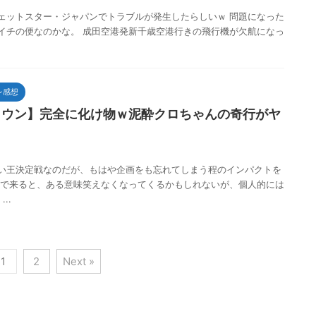
ェットスター・ジャパンでトラブルが発生したらしいｗ 問題になった
イチの便なのかな。 成田空港発新千歳空港行きの飛行機が欠航になっ
レ感想
タウン】完全に化け物ｗ泥酔クロちゃんの奇行がヤ
い王決定戦なのだが、もはや企画をも忘れてしまう程のインパクトを
まで来ると、ある意味笑えなくなってくるかもしれないが、個人的には
..
1
2
Next »