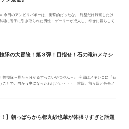
ｗ 今日のアンビリバボーは、衝撃的だったな。 終盤だけ録画したけ
少期に養子に引き取られた男性・ゲーリーが成人し、幸せに暮らして
検隊の大冒険！第３弾！目指せ！石の滝inメキシ
ｗ
川探検隊～見たら分かるすっごいやつやん～』 今回はメキシコに『石
うことで、向かう事になったわけだが・・・ 前回、前々回と色モノ
ン！】朝っぱらから都丸紗也華が体張りすぎと話題