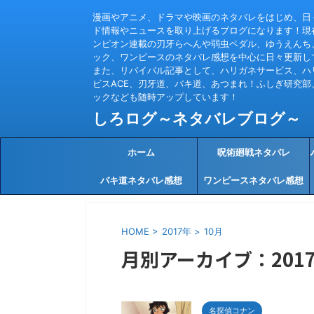
漫画やアニメ、ドラマや映画のネタバレをはじめ、日
ド情報やニュースを取り上げるブログになります！現
ンピオン連載の刃牙らへんや弱虫ペダル、ゆうえんち
ック、ワンピースのネタバレ感想を中心に日々更新し
また、リバイバル記事として、ハリガネサービス、ハ
ビスACE、刃牙道、バキ道、あつまれ！ふしぎ研究部
ックなども随時アップしています！
しろログ～ネタバレブログ～
ホーム
呪術廻戦ネタバレ
バキ道ネタバレ感想
ワンピースネタバレ感想
HOME
>
2017年
>
10月
月別アーカイブ：2017
名探偵コナン