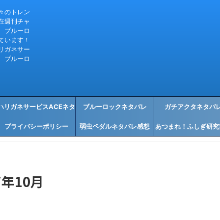
々のトレン
在週刊チャ
、ブルーロ
ています！
リガネサー
、ブルーロ
ハリガネサービスACEネタ
ブルーロックネタバレ
ガチアクタネタバ
プライバシーポリシー
バレ感想
弱虫ペダルネタバレ感想
あつまれ！ふしぎ研究
タバレ感想
年10月