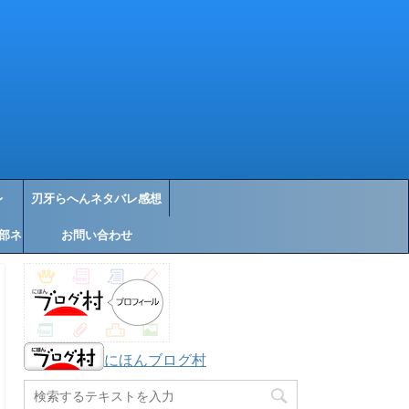
レ
刃牙らへんネタバレ感想
部ネ
お問い合わせ
にほんブログ村