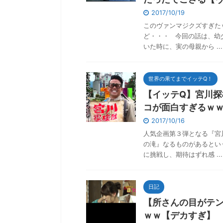
2017/10/19
このヴァンマジクズすぎた
ど・・・ 今回の話は、幼
いた時に、実の母親から ...
世界の果てまでイッテQ！
【イッテQ】宮川探
コが面白すぎるｗ
2017/10/16
人気企画第３弾となる『宮
の滝』なるものがあるとい
に挑戦し、期待はずれ感 ...
日記
【所さんの目がテ
ｗｗ【デカすぎ】