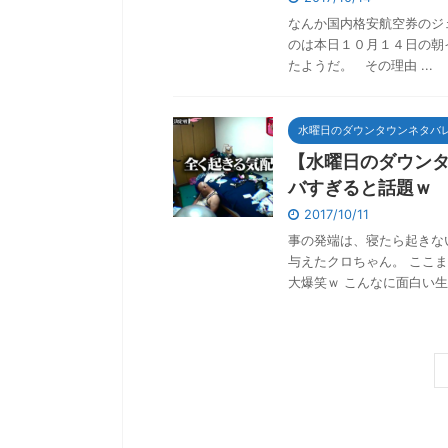
なんか国内格安航空券のジ
のは本日１０月１４日の朝
たようだ。 その理由 ...
水曜日のダウンタウンネタバ
【水曜日のダウン
バすぎると話題ｗ
2017/10/11
事の発端は、寝たら起きな
与えたクロちゃん。 ここ
大爆笑ｗ こんなに面白い生 .