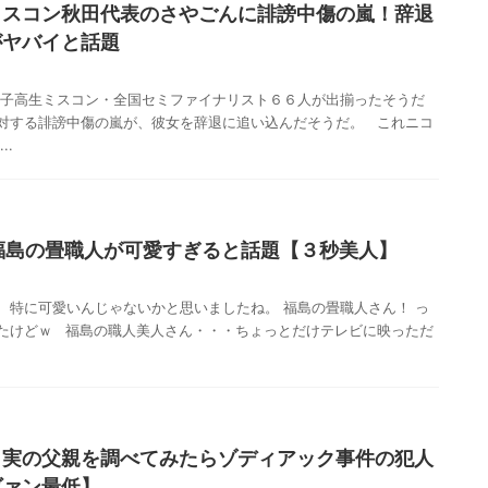
ミスコン秋田代表のさやごんに誹謗中傷の嵐！辞退
がヤバイと話題
女子高生ミスコン・全国セミファイナリスト６６人が出揃ったそうだ
対する誹謗中傷の嵐が、彼女を辞退に追い込んだそうだ。 これニコ
..
福島の畳職人が可愛すぎると話題【３秒美人】
、特に可愛いんじゃないかと思いましたね。 福島の畳職人さん！ っ
たけどｗ 福島の職人美人さん・・・ちょっとだけテレビに映っただ
】実の父親を調べてみたらゾディアック事件の犯人
ヴァン最低】