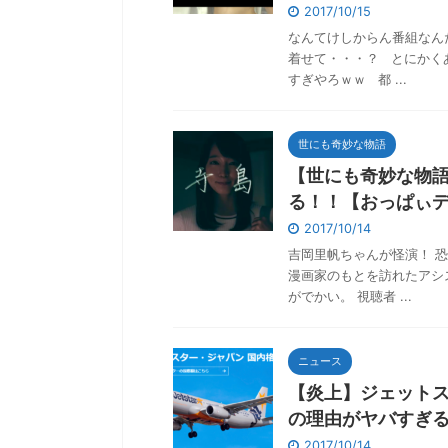
2017/10/15
なんてけしからん番組なん
着せて・・・？ とにかく
すぎやろｗｗ 都 ...
世にも奇妙な物語
【世にも奇妙な物語
る！！【おっぱぃ
2017/10/14
吉岡里帆ちゃんが怪演！ 
漫画家のもとを訪れたアシ
がでかい。 視聴者 ...
ニュース
【炎上】ジェット
の理由がヤバすぎ
2017/10/14