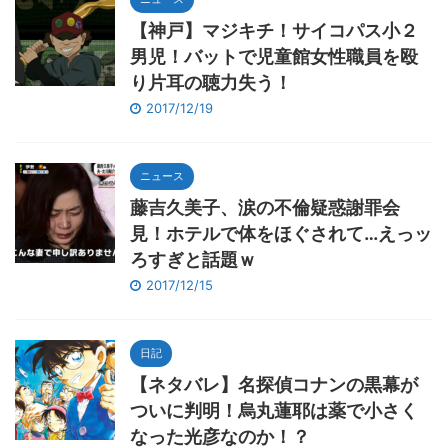
【神戸】マジキチ！サイコパス小２
男児！バットで児童館女性職員を殴
り片耳の聴力失う！
2017/12/19
ニュース
藤吉久美子、涙の不倫疑惑謝罪会
見！ホテルで体をほぐされて…えっッ
ろすぎと話題ｗ
2017/12/15
日記
【ネタバレ】名探偵コナンの黒幕が
ついに判明！烏丸蓮耶は薬で小さく
なった光彦なのか！？