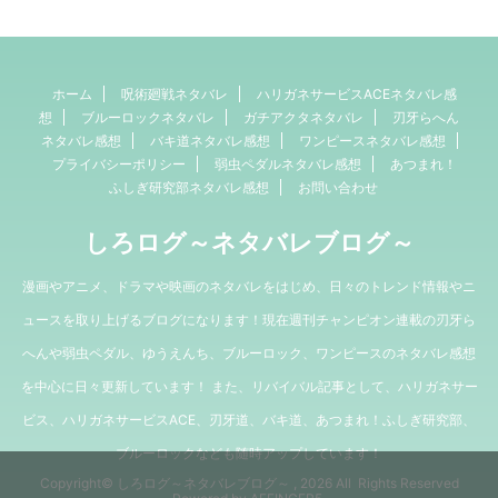
ホーム
呪術廻戦ネタバレ
ハリガネサービスACEネタバレ感
想
ブルーロックネタバレ
ガチアクタネタバレ
刃牙らへん
ネタバレ感想
バキ道ネタバレ感想
ワンピースネタバレ感想
プライバシーポリシー
弱虫ペダルネタバレ感想
あつまれ！
ふしぎ研究部ネタバレ感想
お問い合わせ
しろログ～ネタバレブログ～
漫画やアニメ、ドラマや映画のネタバレをはじめ、日々のトレンド情報やニ
ュースを取り上げるブログになります！現在週刊チャンピオン連載の刃牙ら
へんや弱虫ペダル、ゆうえんち、ブルーロック、ワンピースのネタバレ感想
を中心に日々更新しています！ また、リバイバル記事として、ハリガネサー
ビス、ハリガネサービスACE、刃牙道、バキ道、あつまれ！ふしぎ研究部、
ブルーロックなども随時アップしています！
Copyright© しろログ～ネタバレブログ～ , 2026 All Rights Reserved