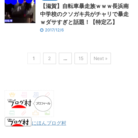
【滋賀】自転車暴走族ｗｗｗ長浜南
中学校のクソガキ共がチャリで暴走
ｗダサすぎと話題！【特定乙】
2017/12/6
1
2
…
15
Next »
にほんブログ村