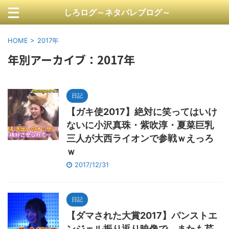
しろログ～ネタバレブログ～
HOME
>
2017年
年別アーカイブ：2017年
日記
【ガキ使2017】絶対に笑ってはいけ
ないに小沢真珠・紫吹淳・夏菜巨乳
三人が大西ライオンで参戦ｗえっろ
ｗ
2017/12/31
日記
【ダマされた大賞2017】パンストエ
ンジェル振り返り映像で、またも芹