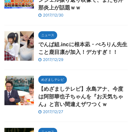
那炎上が話題ｗｗ
2017/12/30
ニュース
でんぱ組.incに根本凪・ぺろりん先生
こと鹿目凛が加入！デカすぎ！！
2017/12/29
めざましテレビ
【めざましテレビ】永島アナ、今度
は阿部華也子ちゃんを『お天気ちゃ
ん』と言い間違えザワつくｗ
2017/12/27
ニュース