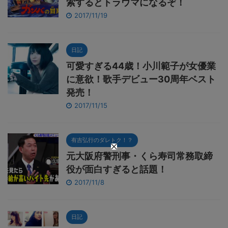
索するとトラウマになるぞ！
2017/11/19
日記
可愛すぎる44歳！小川範子が女優業
に意欲！歌手デビュー30周年ベスト
発売！
2017/11/15
有吉弘行のダレトク！？
元大阪府警刑事・くら寿司常務取締
役が面白すぎると話題！
2017/11/8
日記