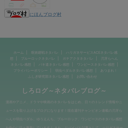
にほんブログ村
ホーム
呪術廻戦ネタバレ
ハリガネサービスACEネタバレ感
想
ブルーロックネタバレ
ガチアクタネタバレ
刃牙らへん
ネタバレ感想
バキ道ネタバレ感想
ワンピースネタバレ感想
プライバシーポリシー
弱虫ペダルネタバレ感想
あつまれ！
ふしぎ研究部ネタバレ感想
お問い合わせ
しろログ～ネタバレブログ～
漫画やアニメ、ドラマや映画のネタバレをはじめ、日々のトレンド情報やニ
ュースを取り上げるブログになります！現在週刊チャンピオン連載の刃牙ら
へんや弱虫ペダル、ゆうえんち、ブルーロック、ワンピースのネタバレ感想
を中心に日々更新しています！ また、リバイバル記事として、ハリガネサー