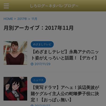
しろログ～ネタバレブログ～
HOME
>
2017年
>
11月
月別アーカイブ：2017年11月
めざましテレビ
【めざましテレビ】永島アナのニッ
ト姿がえっろいと話題！【デカイ】
2017/11/29
ニュース
【実写ドラマ】アヘェ！浜辺美波が
賭ケグルイ主人公の蛇喰夢子役に決
定！【おっぱぃ無い】
2017/11/27