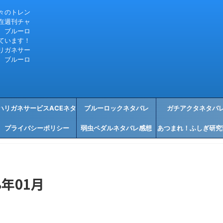
々のトレン
在週刊チャ
、ブルーロ
ています！
リガネサー
、ブルーロ
ハリガネサービスACEネタ
ブルーロックネタバレ
ガチアクタネタバ
プライバシーポリシー
バレ感想
弱虫ペダルネタバレ感想
あつまれ！ふしぎ研究
タバレ感想
年01月