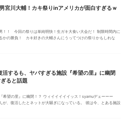
男宮川大輔！カキ祭りinアメリカが面白すぎるｗ
男！！ 今回の祭りは単純明快！生ガキ大食い大会だ！ 制限時間内に
るかの勝負！ カキ好きの大輔さんにうってつけの祭りかもしれな
氏復活するも、ヤバすぎる施設『希望の里』に幽閉
すぎると話題
設『希望の里』に幽閉！？ ウィイイイイイッス！syamuデェーーー
さんが、復活したとネットが大騒ぎになっている。 彼は今、とある施設