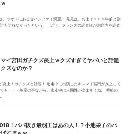
ｗｗ
は、ラオスにあるセバンファイ洞窟。 発見は、およそ１００年前と割
に誰も訪れなかったという。 近年、フランスの調査隊が洞窟内を調査
スマイ宮田ガチクズ炎上ｗクズすぎてヤバいと話題
スクズなのか？
が炎上！ガチクズと話題！ 逃走中に出演したキスマイ宮田が炎上して
しても・・・毎度の事ながら、逃走中は人間性が出ますよね。 番組の
..
嵐2018！ババ抜き最弱王はあの人！？小池栄子のパ
やばすぎｗｗ