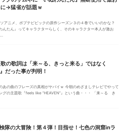
セに→猛省が話題ｗ
クソアニメ、ポプテピピックの原作シーズン３の４巻でいいのかな？
わんたん』ってキャラクターらしく、そのキャラクター本人が激お
..
題歌の歌詞は「来～る、きっと来る」ではなく
来る』だった事が判明！
のあの曲のフレーズの真相がヤバイｗ 今朝のめざましテレビでやって
主題歌『feels like “HEAVEN”』という曲・・・ 「来～る き
検隊の大冒険！第４弾！目指せ！七色の洞窟inラ