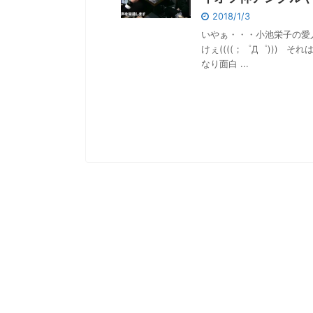
2018/1/3
いやぁ・・・小池栄子の愛
けぇ((((；゜Д゜))) 
なり面白 ...