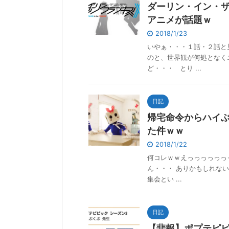
ダーリン・イン・
アニメが話題ｗ
2018/1/23
いやぁ・・・１話・２話と見て
のと、世界観が何処となく
ど・・・ とり ...
日記
帰宅命令からハイ
た件ｗｗ
2018/1/22
何コレｗｗえっっっっっっ
ん・・・ ありかもしれない(
集会とい ...
日記
【悲報】ポプテピ