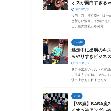
オスが面白すぎる
2018/1/8
今回、宮川探検隊が挑むの
と新しい洞窟。 秘境ゆえ
し、巨大鍾乳石を発見 ...
TV番組
逃走中に出演のキ
ｗやりすぎビジネ
2018/1/6
逃走中出演のキスマイ宮田
いるようですね。 それに
演出上かもしれませんが、 .
VS嵐
【VS嵐】BABA
イオツ神アングル