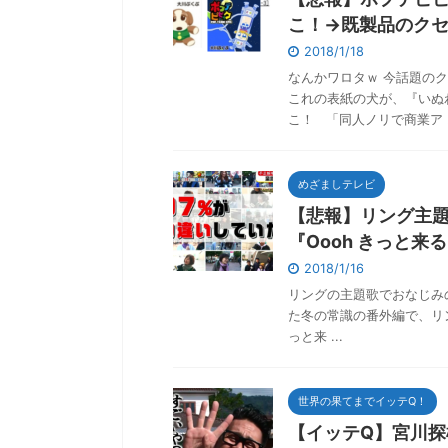
こ！→既製品のク
2018/1/18
なんかワロタｗ 今話題の
これの表紙の犬が、『いぬ
こ！ 「同人ノリで商業ア .
めざましテレビ
【悲報】リング主
『Oooh きっと
2018/1/16
リングの主題歌でおなじみ
た冬の常識の番外編で、リングの
っと来 ...
世界の果てまでイッテQ！
【イッテQ】宮川探