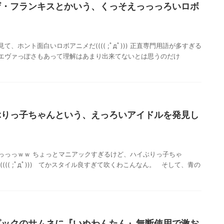
ザ・フランキスとかいう、くっそえっっっろいロボ
、ホント面白いロボアニメだ(((( ;ﾟдﾟ))) 正直専門用語が多すぎる
エヴァっぽさもあって理解はあまり出来てないとは思うのだけ
ぶりっ子ちゃんという、えっろいアイドルを発見し
っっっｗｗ ちょっとマニアックすぎるけど、ハイぶりっ子ちゃ
((( ;ﾟдﾟ))) てかスタイル良すぎて吹くわこんなん。 そして、青の
ピックのサムネに『いぬわんたん』無断使用で激お