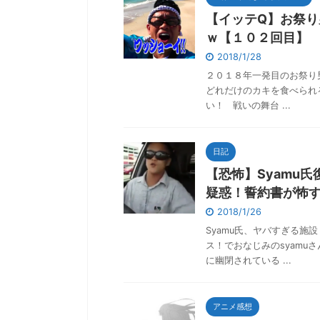
【イッテQ】お祭り
ｗ【１０２回目】
2018/1/28
２０１８年一発目のお祭り
どれだけのカキを食べられ
い！ 戦いの舞台 ...
日記
【恐怖】Syamu
疑惑！誓約書が怖
2018/1/26
Syamu氏、ヤバすぎる施
ス！でおなじみのsyamu
に幽閉されている ...
アニメ感想