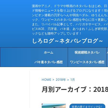
漫画やアニメ、ドラマや映画のネタバレをはじめ、日
ド情報やニュースを取り上げるブログになります！現
ンピオン連載の刃牙らへんや弱虫ペダル、ゆうえんち
ック、ワンピースのネタバレ感想を中心に日々更新し
また、リバイバル記事として、ハリガネサービス、ハ
ビスACE、刃牙道、バキ道、あつまれ！ふしぎ研究部
ックなども随時アップしています！
しろログ～ネタバレブログ～
ホーム
呪術廻戦ネタバレ
バキ道ネタバレ感想
ワンピースネタバレ感想
HOME
>
2018年
>
1月
月別アーカイブ：2018
世界の果てまでイッテQ！