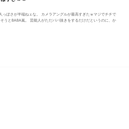
人っぽさが半端ねェな。 カメラアングルが最高すぎたｗマジでチチで
それはそうとBABA嵐。 芸能人がただババ抜きをするだけだというのに、か