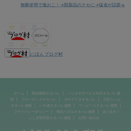
無断使用で激おこ！→既製品のクセに→猛省が話題ｗ
にほんブログ村
ホーム
呪術廻戦ネタバレ
ハリガネサービスACEネタバレ感
想
ブルーロックネタバレ
ガチアクタネタバレ
刃牙らへん
ネタバレ感想
バキ道ネタバレ感想
ワンピースネタバレ感想
プライバシーポリシー
弱虫ペダルネタバレ感想
あつまれ！
ふしぎ研究部ネタバレ感想
お問い合わせ