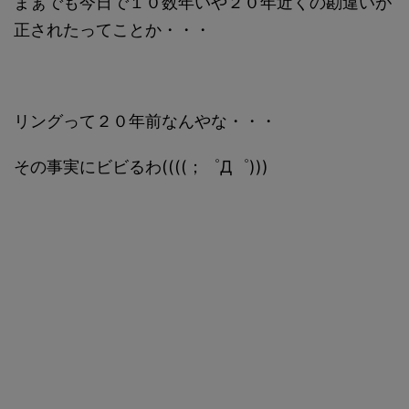
まぁでも今日で１０数年いや２０年近くの勘違いが
正されたってことか・・・
リングって２０年前なんやな・・・
その事実にビビるわ((((；゜Д゜)))