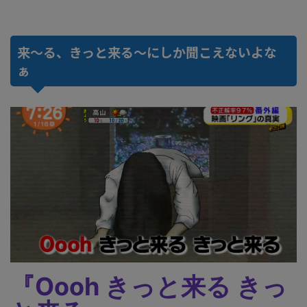
来～る、きっと来る～にしか聞こえないよな
ぁ
『Oooh きっと来る きっ