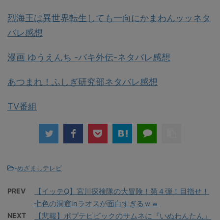
烈海王は異世界転生しても一向にかまわんッッネタ
バレ感想
漫画 ゆうえんち -バキ外伝-ネタバレ感想
あつまれ！ふしぎ研究部ネタバレ感想
TV番組
-
めざましテレビ
PREV
【イッテQ】宮川探検隊の大冒険！第４弾！目指せ！
七色の洞窟inラオスが面白すぎるｗｗ
NEXT
【悲報】ポプテピピックのサムネに『いぬわんたん』