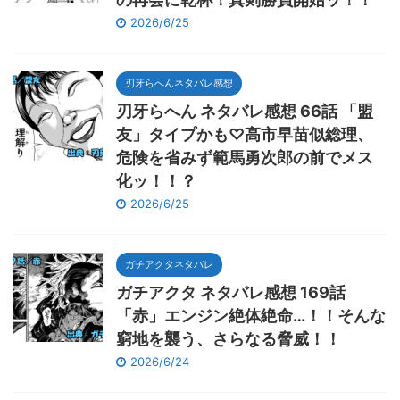
2026/6/25
刃牙らへんネタバレ感想
刃牙らへん ネタバレ感想 66話 「盟
友」タイプかも♡高市早苗似総理、
危険を省みず範馬勇次郎の前でメス
化ッ！！？
2026/6/25
ガチアクタネタバレ
ガチアクタ ネタバレ感想 169話
「赤」エンジン絶体絶命…！！そんな
窮地を襲う、さらなる脅威！！
2026/6/24