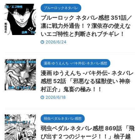
ブルーロックネタバレ
ブルーロック ネタバレ感想 351話／
凛に戦力外通告！？潔依存の使えな
いエゴ特性と判断されブチギレ！
2026/6/24
漫画 ゆうえんち -バキ外伝-ネタバレ感想
漫画 ゆうえんち -バキ外伝- ネタバレ
感想 52話 「邪悪なる猛獣使い 神奈
村正介」鬼畜の極み！！
2026/6/18
弱虫ペダルネタバレ感想
弱虫ペダル ネタバレ感想 869話 「飛
び出す２つのジャージ！！」柚子越