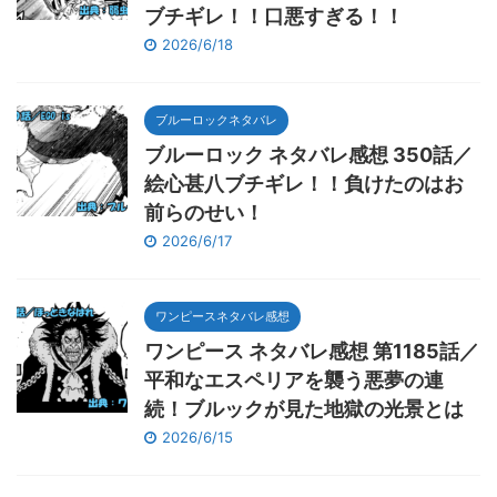
ブチギレ！！口悪すぎる！！
2026/6/18
ブルーロックネタバレ
ブルーロック ネタバレ感想 350話／
絵心甚八ブチギレ！！負けたのはお
前らのせい！
2026/6/17
ワンピースネタバレ感想
ワンピース ネタバレ感想 第1185話／
平和なエスペリアを襲う悪夢の連
続！ブルックが見た地獄の光景とは
2026/6/15