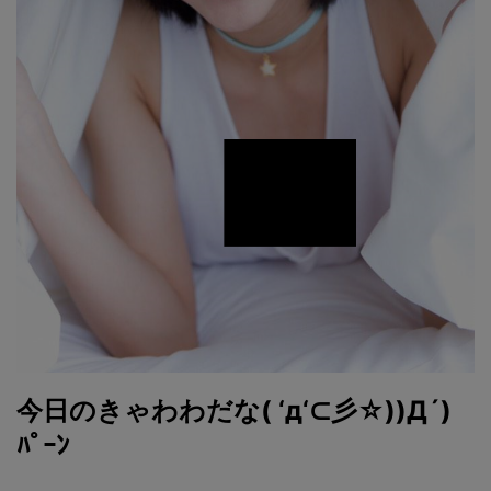
今日のきゃわわだな( ‘д‘⊂彡☆))Д´)
ﾊﾟｰﾝ