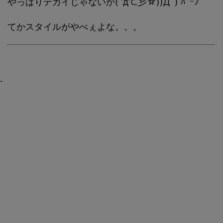
やっぱりデカイじゃないか( ‘д‘⊂彡☆))Д´) ﾊﾟｰﾝ
てかスタイルがやべぇよな。。。