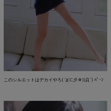
このシルエットはデカイやろ( ‘д‘⊂彡☆))Д´) ﾊﾟｰﾝ