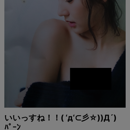
いいっすね！！( ‘д‘⊂彡☆))Д´)
ﾊﾟｰﾝ