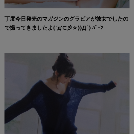
丁度今日発売のマガジンのグラビアが彼女でしたの
で撮ってきましたよ( ‘д‘⊂彡☆))Д´) ﾊﾟｰﾝ