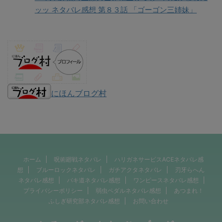
ッッ ネタバレ感想 第８３話 「ゴーゴン三姉妹」
にほんブログ村
ホーム
呪術廻戦ネタバレ
ハリガネサービスACEネタバレ感
想
ブルーロックネタバレ
ガチアクタネタバレ
刃牙らへん
ネタバレ感想
バキ道ネタバレ感想
ワンピースネタバレ感想
プライバシーポリシー
弱虫ペダルネタバレ感想
あつまれ！
ふしぎ研究部ネタバレ感想
お問い合わせ