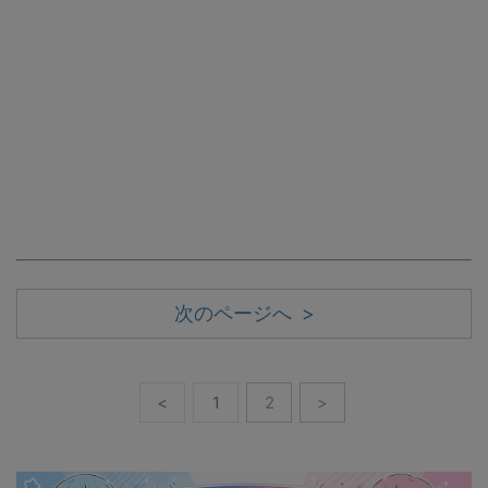
次のページへ >
<
1
2
>