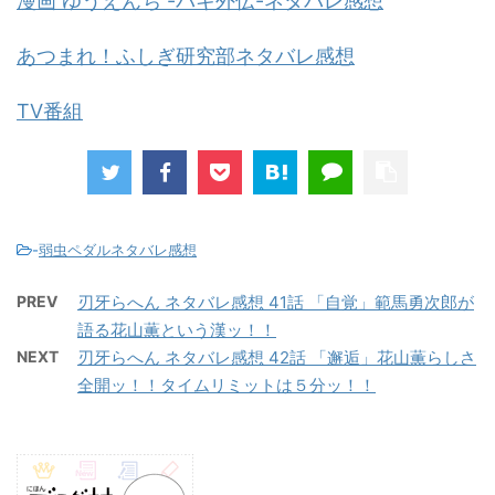
漫画 ゆうえんち -バキ外伝-ネタバレ感想
あつまれ！ふしぎ研究部ネタバレ感想
TV番組
-
弱虫ペダルネタバレ感想
PREV
刃牙らへん ネタバレ感想 41話 「自覚」範馬勇次郎が
語る花山薫という漢ッ！！
NEXT
刃牙らへん ネタバレ感想 42話 「邂逅」花山薫らしさ
全開ッ！！タイムリミットは５分ッ！！