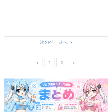
次のページへ >
<
1
2
>