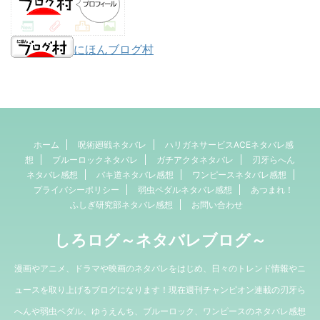
にほんブログ村
ホーム
呪術廻戦ネタバレ
ハリガネサービスACEネタバレ感
想
ブルーロックネタバレ
ガチアクタネタバレ
刃牙らへん
ネタバレ感想
バキ道ネタバレ感想
ワンピースネタバレ感想
プライバシーポリシー
弱虫ペダルネタバレ感想
あつまれ！
ふしぎ研究部ネタバレ感想
お問い合わせ
しろログ～ネタバレブログ～
漫画やアニメ、ドラマや映画のネタバレをはじめ、日々のトレンド情報やニ
ュースを取り上げるブログになります！現在週刊チャンピオン連載の刃牙ら
へんや弱虫ペダル、ゆうえんち、ブルーロック、ワンピースのネタバレ感想