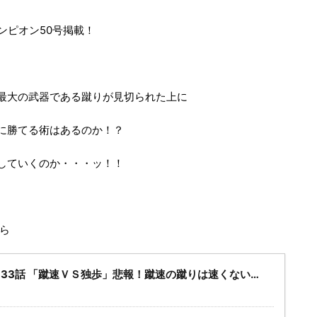
ャンピオン50号掲載！
最大の武器である蹴りが見切られた上に
に勝てる術はあるのか！？
していくのか・・・ッ！！
ちら
133話 「蹴速ＶＳ独歩」悲報！蹴速の蹴りは速くない…