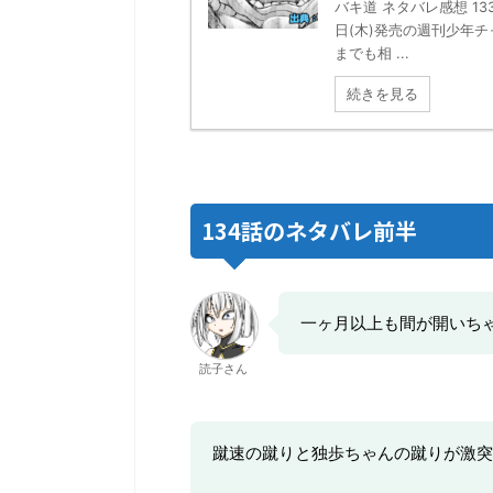
バキ道 ネタバレ感想 13
日(木)発売の週刊少年
までも相 ...
続きを見る
134話のネタバレ前半
一ヶ月以上も間が開いち
読子さん
蹴速の蹴りと独歩ちゃんの蹴りが激突