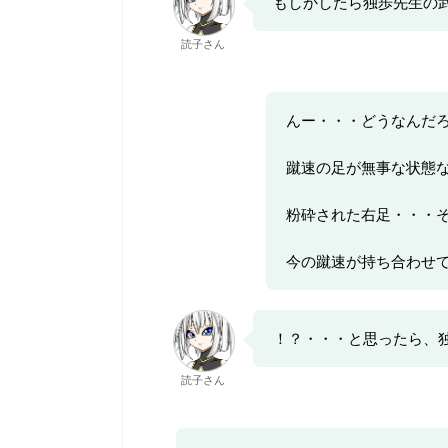
もしかしたら独歩先生の
読子さん
んー・・・どうなんだ
蹴速の足が無事な状態
粉砕された右足・・・
今の蹴速が持ち合わせ
！？・・・と思ったら、
読子さん