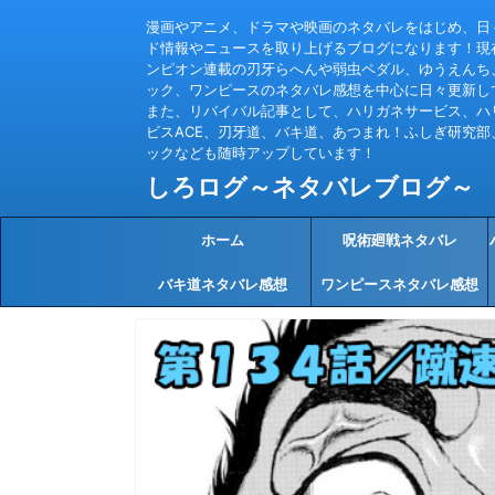
漫画やアニメ、ドラマや映画のネタバレをはじめ、日
ド情報やニュースを取り上げるブログになります！現
ンピオン連載の刃牙らへんや弱虫ペダル、ゆうえんち
ック、ワンピースのネタバレ感想を中心に日々更新し
また、リバイバル記事として、ハリガネサービス、ハ
ビスACE、刃牙道、バキ道、あつまれ！ふしぎ研究部
ックなども随時アップしています！
しろログ～ネタバレブログ～
ホーム
呪術廻戦ネタバレ
バキ道ネタバレ感想
ワンピースネタバレ感想