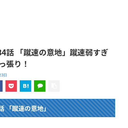
34話 「蹴速の意地」蹴速弱すぎ
っ張り！
23日
4話 「蹴速の意地」