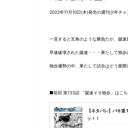
2022年11月10日(木)発売の週刊少年チ
一見すると互角のような勝負だが、蹴速
早速破壊された蹴速・・・果たして独歩
独歩優勢の中、果たして試合はどう展開
■前回 第133話 「蹴速ＶＳ独歩」はこ
【ネタバレ】バキ道 
ッ！！