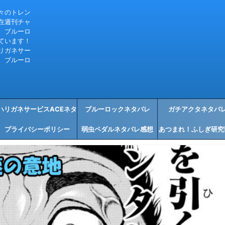
々のトレン
在週刊チャ
、ブルーロ
ています！
リガネサー
、ブルーロ
ハリガネサービスACEネタ
ブルーロックネタバレ
ガチアクタネタバ
プライバシーポリシー
バレ感想
弱虫ペダルネタバレ感想
あつまれ！ふしぎ研究
タバレ感想