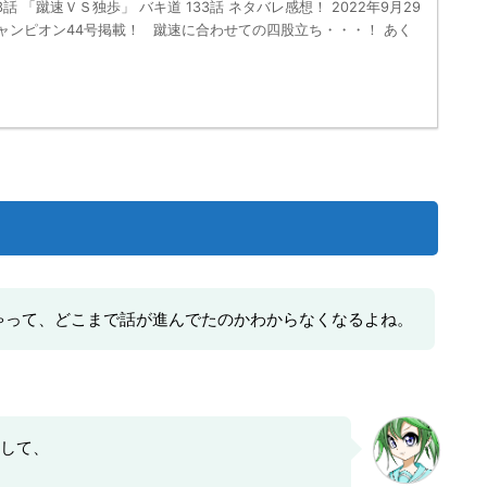
3話 「蹴速ＶＳ独歩」 バキ道 133話 ネタバレ感想！ 2022年9月29
チャンピオン44号掲載！ 蹴速に合わせての四股立ち・・・！ あく
ゃって、どこまで話が進んでたのかわからなくなるよね。
して、