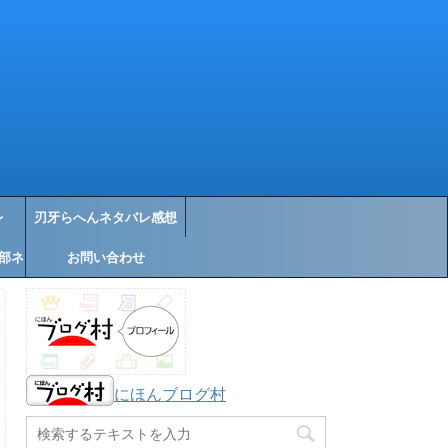
レ
刃牙らへんネタバレ感想
部ネ
お問い合わせ
にほんブログ村