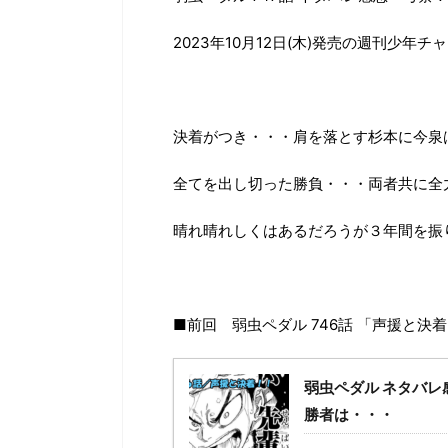
2023年10月12日(木)発売の週刊少年チ
決着がつき・・・肩を落とす杉本に今泉
全てを出し切った勝負・・・両者共に全
晴れ晴れしくはあるだろうが３年間を振
■前回 弱虫ペダル 746話 「声援と決
弱虫ペダル ネタバレ
勝者は・・・