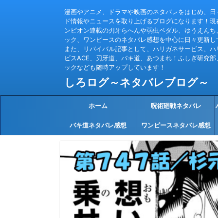
漫画やアニメ、ドラマや映画のネタバレをはじめ、日
ド情報やニュースを取り上げるブログになります！現
ンピオン連載の刃牙らへんや弱虫ペダル、ゆうえんち
ック、ワンピースのネタバレ感想を中心に日々更新し
また、リバイバル記事として、ハリガネサービス、ハ
ビスACE、刃牙道、バキ道、あつまれ！ふしぎ研究部
ックなども随時アップしています！
しろログ～ネタバレブログ～
ホーム
呪術廻戦ネタバレ
バキ道ネタバレ感想
ワンピースネタバレ感想