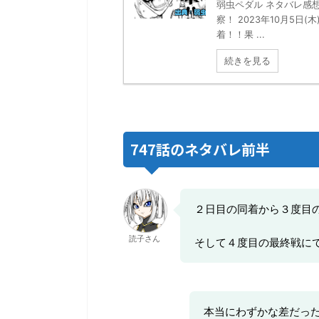
弱虫ペダル ネタバレ感想
察！ 2023年10月5日
着！！果 ...
続きを見る
747話のネタバレ前半
２日目の同着から３度目
読子さん
そして４度目の最終戦に
本当にわずかな差だっ