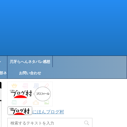
レ
刃牙らへんネタバレ感想
部ネ
お問い合わせ
にほんブログ村