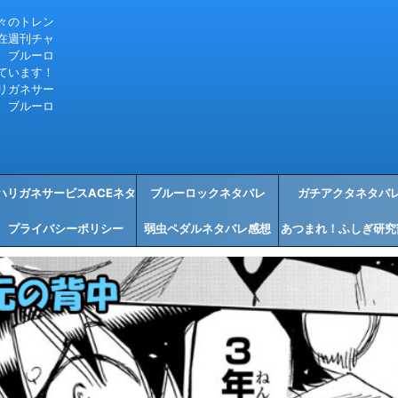
々のトレン
在週刊チャ
、ブルーロ
ています！
リガネサー
、ブルーロ
ハリガネサービスACEネタ
ブルーロックネタバレ
ガチアクタネタバ
プライバシーポリシー
バレ感想
弱虫ペダルネタバレ感想
あつまれ！ふしぎ研究
タバレ感想