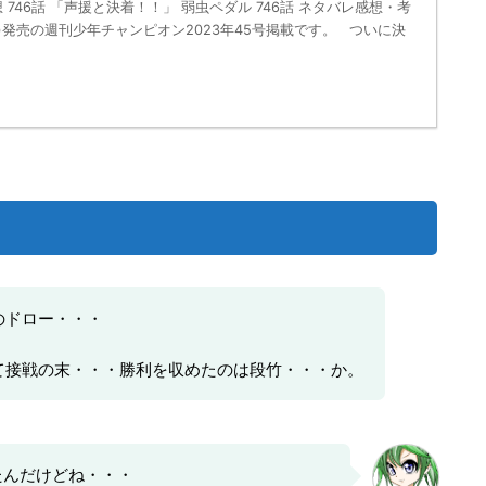
 746話 「声援と決着！！」 弱虫ペダル 746話 ネタバレ感想・考
(木)発売の週刊少年チャンピオン2023年45号掲載です。 ついに決
のドロー・・・
て接戦の末・・・勝利を収めたのは段竹・・・か。
たんだけどね・・・