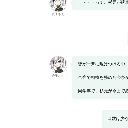
！・・・って、杉元が落
読子さん
皆が一斉に駆けつける中
読子さん
合宿で相棒を務めた今泉
同学年で、杉元が今まで
口数は少