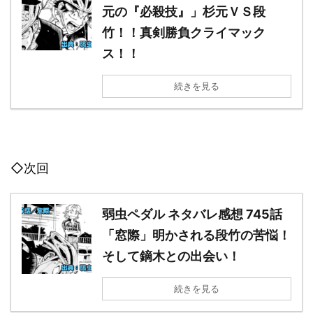
元の『必殺技』」杉元ＶＳ段
竹！！真剣勝負クライマック
ス！！
続きを見る
◇次回
弱虫ペダル ネタバレ感想 745話
「窓際」明かされる段竹の苦悩！
そして鏑木との出会い！
続きを見る