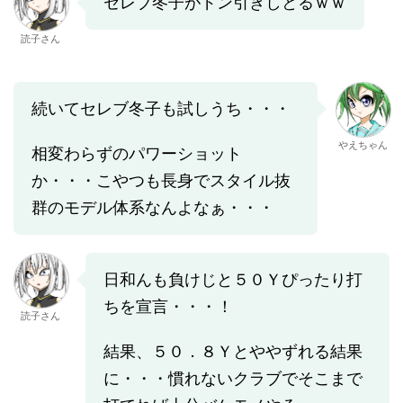
セレブ冬子がドン引きしとるｗｗ
読子さん
続いてセレブ冬子も試しうち・・・
やえちゃん
相変わらずのパワーショット
か・・・こやつも長身でスタイル抜
群のモデル体系なんよなぁ・・・
日和んも負けじと５０Ｙぴったり打
ちを宣言・・・！
読子さん
結果、５０．８Ｙとややずれる結果
に・・・慣れないクラブでそこまで