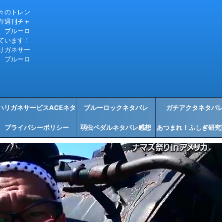
々のトレン
在週刊チャ
、ブルーロ
ています！
リガネサー
、ブルーロ
ハリガネサービスACEネタ
ブルーロックネタバレ
ガチアクタネタバ
プライバシーポリシー
バレ感想
弱虫ペダルネタバレ感想
あつまれ！ふしぎ研究
タバレ感想