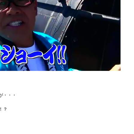
が・・・
！？