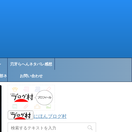
レ
刃牙らへんネタバレ感想
部ネ
お問い合わせ
にほんブログ村