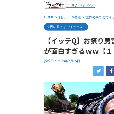
にほんブログ村
HOME
>
日記
>
TV番組
>
世界の果てまでイ
世界の果てまでイッテQ！
【イッテQ】お祭り男
が面白すぎるｗｗ【１
投稿日：
2018年7月15日