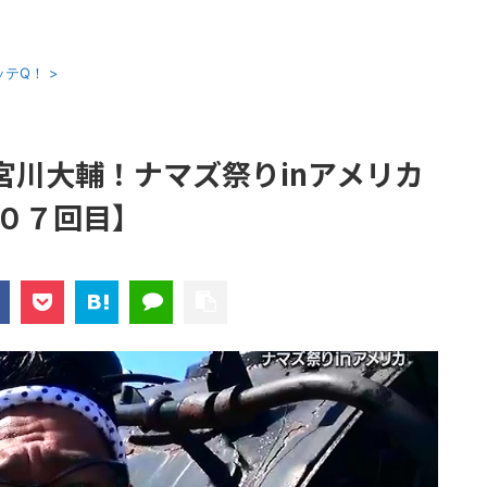
ッテQ！
>
宮川大輔！ナマズ祭りinアメリカ
０７回目】