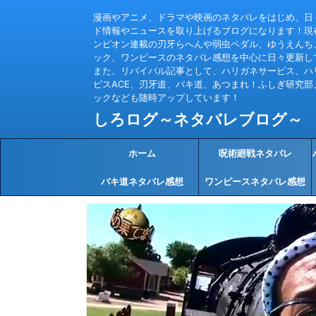
漫画やアニメ、ドラマや映画のネタバレをはじめ、日
ド情報やニュースを取り上げるブログになります！現
ンピオン連載の刃牙らへんや弱虫ペダル、ゆうえんち
ック、ワンピースのネタバレ感想を中心に日々更新し
また、リバイバル記事として、ハリガネサービス、ハ
ビスACE、刃牙道、バキ道、あつまれ！ふしぎ研究部
ックなども随時アップしています！
しろログ～ネタバレブログ～
ホーム
呪術廻戦ネタバレ
バキ道ネタバレ感想
ワンピースネタバレ感想