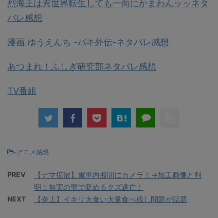
烈海王は異世界転生しても一向にかまわんッッネタ
バレ感想
漫画 ゆうえんち -バキ外伝-ネタバレ感想
あつまれ！ふしぎ研究部ネタバレ感想
TV番組
-
アニメ感想
PREV
【デマ拡散】電車内股間にカメラ！→加工画像と判
明！無実の罪で貶めるクズ逃亡！
NEXT
【炎上】イキリ大食い大量食べ残し問題が話題