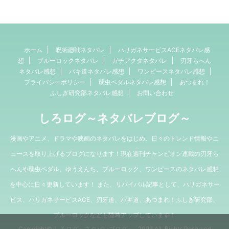
ホーム
呪術廻戦ネタバレ
ハリガネサービスACEネタバレ感
想
ブルーロックネタバレ
ガチアクタネタバレ
刃牙らへん
ネタバレ感想
バキ道ネタバレ感想
ワンピースネタバレ感想
プライバシーポリシー
弱虫ペダルネタバレ感想
あつまれ！
ふしぎ研究部ネタバレ感想
お問い合わせ
しろログ～ネタバレブログ～
漫画やアニメ、ドラマや映画のネタバレをはじめ、日々のトレンド情報やニ
ュースを取り上げるブログになります！現在週刊チャンピオン連載の刃牙ら
へんや弱虫ペダル、ゆうえんち、ブルーロック、ワンピースのネタバレ感想
を中心に日々更新しています！ また、リバイバル記事として、ハリガネサー
ビス、ハリガネサービスACE、刃牙道、バキ道、あつまれ！ふしぎ研究部、
ブルーロックなども随時アップしています！
Copyright© しろログ～ネタバレブログ～ , 2026 All Rights Reserved