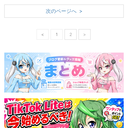
次のページへ >
<
1
2
>