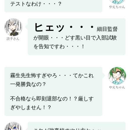
テストなわけ・・・？
やえちゃん
ヒェッ・・・
細目監督
が開眼・・・どす黒い目で入部試験
読子さん
を告知ですわ・・・！
霧生先生怖すぎやろ・・・てかこれ
一発勝負なの？
やえちゃん
不合格なら即刻退部なの！？厳しす
ぎやしません！？