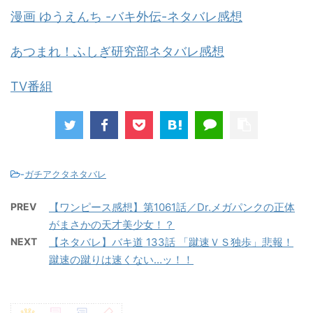
漫画 ゆうえんち -バキ外伝-ネタバレ感想
あつまれ！ふしぎ研究部ネタバレ感想
TV番組
-
ガチアクタネタバレ
PREV
【ワンピース感想】第1061話／Dr.メガパンクの正体
がまさかの天才美少女！？
NEXT
【ネタバレ】バキ道 133話 「蹴速ＶＳ独歩」悲報！
蹴速の蹴りは速くない…ッ！！