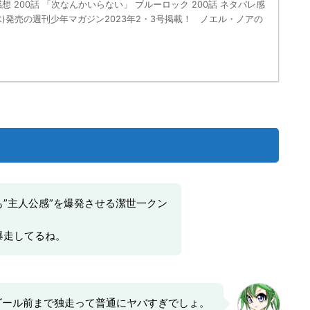
想 200話 「次なんかいらない」 ブルーロック 200話 ネタバレ感
日(水)発売の週刊少年マガジン2023年2・3号掲載！ ノエル・ノアの
”主人公感”を爆発させる潔世一クン
爆走してるね。
ゴール前まで独走って普通にヤバすぎでしょ。