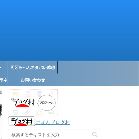
レ
刃牙らへんネタバレ感想
部ネ
お問い合わせ
にほんブログ村