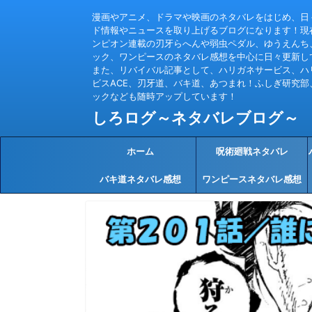
漫画やアニメ、ドラマや映画のネタバレをはじめ、日
ド情報やニュースを取り上げるブログになります！現
ンピオン連載の刃牙らへんや弱虫ペダル、ゆうえんち
ック、ワンピースのネタバレ感想を中心に日々更新し
また、リバイバル記事として、ハリガネサービス、ハ
ビスACE、刃牙道、バキ道、あつまれ！ふしぎ研究部
ックなども随時アップしています！
しろログ～ネタバレブログ～
ホーム
呪術廻戦ネタバレ
バキ道ネタバレ感想
ワンピースネタバレ感想