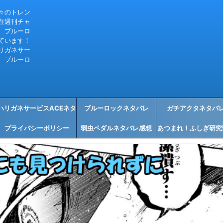
々のトレン
在週刊チャ
、ブルーロ
ています！
リガネサー
、ブルーロ
ハリガネサービスACEネタ
ブルーロックネタバレ
ガチアクタネタバ
プライバシーポリシー
バレ感想
弱虫ペダルネタバレ感想
あつまれ！ふしぎ研究
タバレ感想