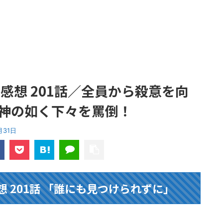
感想 201話／全員から殺意を向
神の如く下々を罵倒！
月31日
 201話 「誰にも見つけられずに」