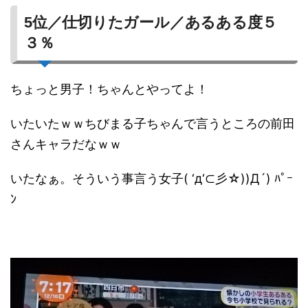
5位／仕切りたガール／あるある度５
３％
ちょっと男子！ちゃんとやってよ！
いたいたｗｗちびまる子ちゃんで言うところの前田
さんキャラだなｗｗ
いたなぁ。そういう事言う女子( ‘д‘⊂彡☆))Д´) ﾊﾟｰ
ﾝ