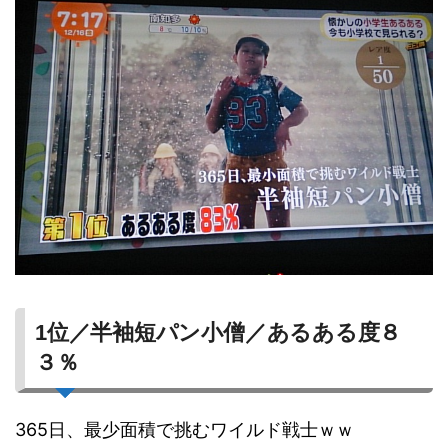
1位／半袖短パン小僧／あるある度８
３％
365日、最少面積で挑むワイルド戦士ｗｗ