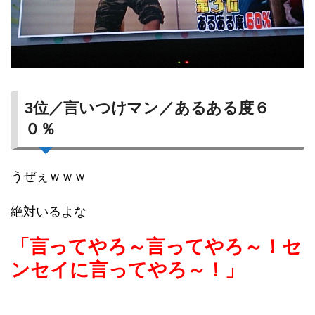
3位／言いつけマン／あるある度６
０％
うぜぇｗｗｗ
絶対いるよな
「言ってやろ～言ってやろ～！セ
ンセイに言ってやろ～！」