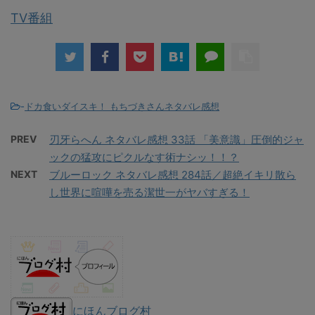
TV番組
-
ドカ食いダイスキ！ もちづきさんネタバレ感想
PREV
刃牙らへん ネタバレ感想 33話 「美意識」圧倒的ジャ
ックの猛攻にピクルなす術ナシッ！！？
NEXT
ブルーロック ネタバレ感想 284話／超絶イキリ散ら
し世界に喧嘩を売る潔世一がヤバすぎる！
にほんブログ村