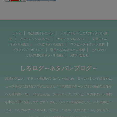
ホーム
呪術廻戦ネタバレ
ハリガネサービスACEネタバレ感
想
ブルーロックネタバレ
ガチアクタネタバレ
刃牙らへん
ネタバレ感想
バキ道ネタバレ感想
ワンピースネタバレ感想
プライバシーポリシー
弱虫ペダルネタバレ感想
あつまれ！
ふしぎ研究部ネタバレ感想
お問い合わせ
しろログ～ネタバレブログ～
漫画やアニメ、ドラマや映画のネタバレをはじめ、日々のトレンド情報やニ
ュースを取り上げるブログになります！現在週刊チャンピオン連載の刃牙ら
へんや弱虫ペダル、ゆうえんち、ブルーロック、ワンピースのネタバレ感想
を中心に日々更新しています！ また、リバイバル記事として、ハリガネサー
ビス、ハリガネサービスACE、刃牙道、バキ道、あつまれ！ふしぎ研究部、