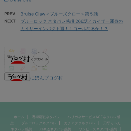
PREV
Bruise Claw＜ブルーズクロー＞第５話
NEXT
ブルーロック ネタバレ感想 266話／カイザー渾身の
カイザーインパクト迴！！ゴールなるか！？
にほんブログ村
ホーム
呪術廻戦ネタバレ
ハリガネサービスACEネタバレ感
想
ブルーロックネタバレ
ガチアクタネタバレ
刃牙らへん
ネタバレ感想
バキ道ネタバレ感想
ワンピースネタバレ感想