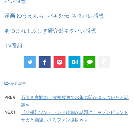
バレ感想
漫画 ゆうえんち -バキ外伝-ネタバレ感想
あつまれ！ふしぎ研究部ネタバレ感想
TV番組
-
紹介記事
PREV
万引き家族地上波初放送でお茶の間が凍りついたと話
題ｗ
NEXT
【悲報】ゾンビランド続編が話題に！→ゾンビランド
サガと勘違いするファン涙目ｗｗ