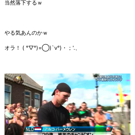
当然落下するｗ
やる気あんのかｗ
オラ！ ( °▽°)=◯)`ν°)・；'.、