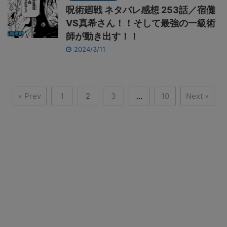
呪術廻戦 ネタバレ感想 253話／宿儺
VS真希さん！！そして最強の一級術
師が動き出す！！
2024/3/11
« Prev
1
2
3
…
10
Next »