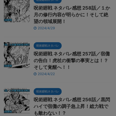
呪術廻戦 ネタバレ感想 258話／１か
月の修行内容が明らかに！そして絶
望の領域展開！
2024/4/29
呪術廻戦ネタバレ
呪術廻戦 ネタバレ感想 257話／宿儺
の告白！虎杖の衝撃の事実とは！？
そして覚醒へ！！
2024/4/22
呪術廻戦ネタバレ
呪術廻戦 ネタバレ感想 256話／黒閃
ハイで宿儺の調子急上昇！総力戦で
も敵わない！？