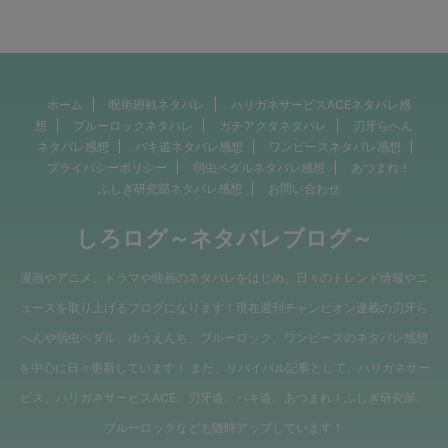
ホーム
呪術廻戦ネタバレ
ハリガネサービスACEネタバレ感
想
ブルーロックネタバレ
ガチアクタネタバレ
刃牙らへん
ネタバレ感想
バキ道ネタバレ感想
ワンピースネタバレ感想
プライバシーポリシー
弱虫ペダルネタバレ感想
あつまれ！
ふしぎ研究部ネタバレ感想
お問い合わせ
しろログ～ネタバレブログ～
漫画やアニメ、ドラマや映画のネタバレをはじめ、日々のトレンド情報やニ
ュースを取り上げるブログになります！現在週刊チャンピオン連載の刃牙ら
へんや弱虫ペダル、ゆうえんち、ブルーロック、ワンピースのネタバレ感想
を中心に日々更新しています！ また、リバイバル記事として、ハリガネサー
ビス、ハリガネサービスACE、刃牙道、バキ道、あつまれ！ふしぎ研究部、
ブルーロックなども随時アップしています！