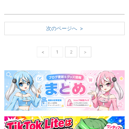
次のページへ >
<
1
2
>