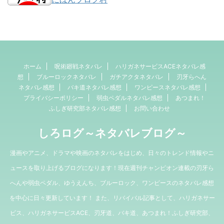
ホーム
呪術廻戦ネタバレ
ハリガネサービスACEネタバレ感
想
ブルーロックネタバレ
ガチアクタネタバレ
刃牙らへん
ネタバレ感想
バキ道ネタバレ感想
ワンピースネタバレ感想
プライバシーポリシー
弱虫ペダルネタバレ感想
あつまれ！
ふしぎ研究部ネタバレ感想
お問い合わせ
しろログ～ネタバレブログ～
漫画やアニメ、ドラマや映画のネタバレをはじめ、日々のトレンド情報やニ
ュースを取り上げるブログになります！現在週刊チャンピオン連載の刃牙ら
へんや弱虫ペダル、ゆうえんち、ブルーロック、ワンピースのネタバレ感想
を中心に日々更新しています！ また、リバイバル記事として、ハリガネサー
ビス、ハリガネサービスACE、刃牙道、バキ道、あつまれ！ふしぎ研究部、