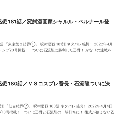
感想 181話／変態漫画家シャルル・ベルナール登
1話 「東京第２結界①」 呪術廻戦 181話 ネタバレ感想！ 2022年4月
ジャンプ20号掲載！ ついに石流龍に勝利した乙骨！ かなりの連戦を
感想 180話／ＶＳコスプレ番長・石流龍ついに決
話 「仙台結界⑦」 呪術廻戦 180話 ネタバレ感想！ 2022年4月4日
プ18号掲載！ ついに乙骨と石流龍の一騎打ちに！ 術式が使えない乙