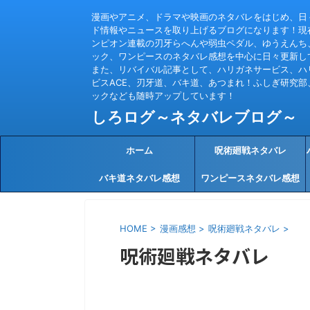
漫画やアニメ、ドラマや映画のネタバレをはじめ、日
ド情報やニュースを取り上げるブログになります！現
ンピオン連載の刃牙らへんや弱虫ペダル、ゆうえんち
ック、ワンピースのネタバレ感想を中心に日々更新し
また、リバイバル記事として、ハリガネサービス、ハ
ビスACE、刃牙道、バキ道、あつまれ！ふしぎ研究部
ックなども随時アップしています！
しろログ～ネタバレブログ～
ホーム
呪術廻戦ネタバレ
バキ道ネタバレ感想
ワンピースネタバレ感想
HOME
>
漫画感想
>
呪術廻戦ネタバレ
>
呪術廻戦ネタバレ