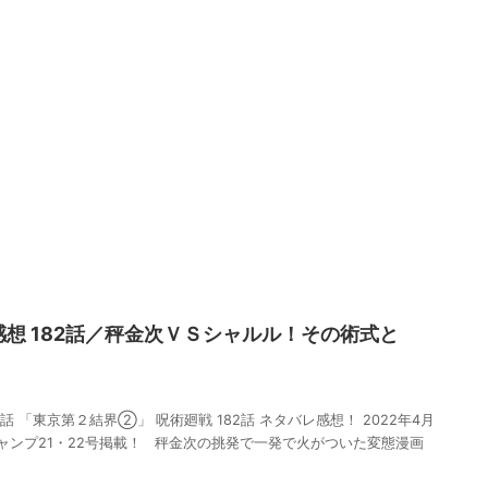
感想 182話／秤金次ＶＳシャルル！その術式と
2話 「東京第２結界②」 呪術廻戦 182話 ネタバレ感想！ 2022年4月
ジャンプ21・22号掲載！ 秤金次の挑発で一発で火がついた変態漫画