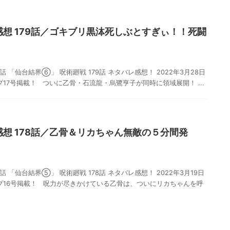
感想 179話／ゴキブリ黒泍死しぶとすぎぃ！！死闘
話 「仙台結界⑥」 呪術廻戦 179話 ネタバレ感想！ 2022年3月28日
プ17号掲載！ ついに乙骨・石流龍・烏鷺亨子が同時に領域展開！ ...
感想 178話／乙骨＆リカちゃん無敵の５分間発
話 「仙台結界⑤」 呪術廻戦 178話 ネタバレ感想！ 2022年3月19日
ンプ16号掲載！ 呪力が尽きかけている乙骨は、ついにリカちゃんを呼