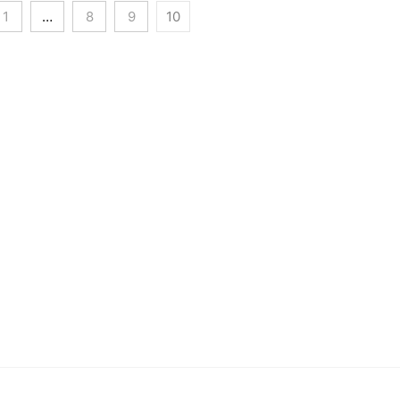
1
…
8
9
10