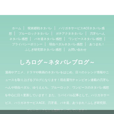
ホーム
呪術廻戦ネタバレ
ハリガネサービスACEネタバレ感
想
ブルーロックネタバレ
ガチアクタネタバレ
刃牙らへん
ネタバレ感想
バキ道ネタバレ感想
ワンピースネタバレ感想
プライバシーポリシー
弱虫ペダルネタバレ感想
あつまれ！
ふしぎ研究部ネタバレ感想
お問い合わせ
しろログ～ネタバレブログ～
漫画やアニメ、ドラマや映画のネタバレをはじめ、日々のトレンド情報やニ
ュースを取り上げるブログになります！現在週刊チャンピオン連載の刃牙ら
へんや弱虫ペダル、ゆうえんち、ブルーロック、ワンピースのネタバレ感想
を中心に日々更新しています！ また、リバイバル記事として、ハリガネサー
ビス、ハリガネサービスACE、刃牙道、バキ道、あつまれ！ふしぎ研究部、
ブルーロックなども随時アップしています！