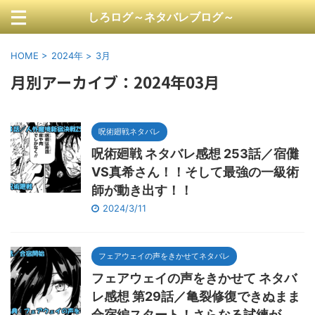
しろログ～ネタバレブログ～
HOME
>
2024年
>
3月
月別アーカイブ：2024年03月
呪術廻戦ネタバレ
呪術廻戦 ネタバレ感想 253話／宿儺
VS真希さん！！そして最強の一級術
師が動き出す！！
2024/3/11
フェアウェイの声をきかせてネタバレ
フェアウェイの声をきかせて ネタバ
レ感想 第29話／亀裂修復できぬまま
合宿編スタート！さらなる試練が…