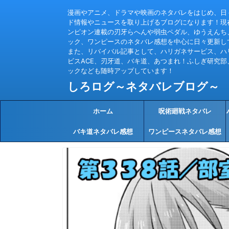
漫画やアニメ、ドラマや映画のネタバレをはじめ、日
ド情報やニュースを取り上げるブログになります！現
ンピオン連載の刃牙らへんや弱虫ペダル、ゆうえんち
ック、ワンピースのネタバレ感想を中心に日々更新し
また、リバイバル記事として、ハリガネサービス、ハ
ビスACE、刃牙道、バキ道、あつまれ！ふしぎ研究部
ックなども随時アップしています！
しろログ～ネタバレブログ～
ホーム
呪術廻戦ネタバレ
バキ道ネタバレ感想
ワンピースネタバレ感想