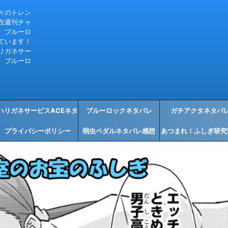
々のトレン
在週刊チャ
、ブルーロ
ています！
リガネサー
、ブルーロ
ハリガネサービスACEネタ
ブルーロックネタバレ
ガチアクタネタバ
プライバシーポリシー
バレ感想
弱虫ペダルネタバレ感想
あつまれ！ふしぎ研究
タバレ感想