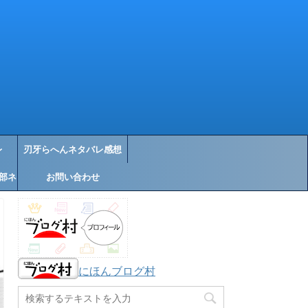
レ
刃牙らへんネタバレ感想
部ネ
お問い合わせ
にほんブログ村