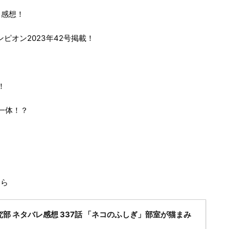
レ感想！
ンピオン2023年42号掲載！
！
一体！？
ちら
部 ネタバレ感想 337話 「ネコのふしぎ」部室が猫まみ