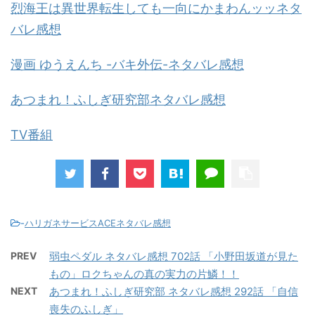
烈海王は異世界転生しても一向にかまわんッッネタ
バレ感想
漫画 ゆうえんち -バキ外伝-ネタバレ感想
あつまれ！ふしぎ研究部ネタバレ感想
TV番組
-
ハリガネサービスACEネタバレ感想
PREV
弱虫ペダル ネタバレ感想 702話 「小野田坂道が見た
もの」ロクちゃんの真の実力の片鱗！！
NEXT
あつまれ！ふしぎ研究部 ネタバレ感想 292話 「自信
喪失のふしぎ」