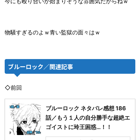
今にも殴り合いが始まりそうな雰囲気だからねｗ
物騒すぎるのよｗ青い監獄の面々はｗ
ブルーロック／関連記事
◇前回
ブルーロック ネタバレ感想 186
話／もう１人の自分勝手な超絶エ
ゴイストに玲王困惑…！！