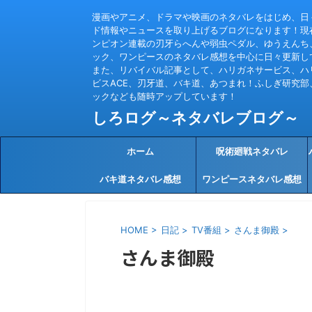
漫画やアニメ、ドラマや映画のネタバレをはじめ、日
ド情報やニュースを取り上げるブログになります！現
ンピオン連載の刃牙らへんや弱虫ペダル、ゆうえんち
ック、ワンピースのネタバレ感想を中心に日々更新し
また、リバイバル記事として、ハリガネサービス、ハ
ビスACE、刃牙道、バキ道、あつまれ！ふしぎ研究部
ックなども随時アップしています！
しろログ～ネタバレブログ～
ホーム
呪術廻戦ネタバレ
バキ道ネタバレ感想
ワンピースネタバレ感想
HOME
>
日記
>
TV番組
>
さんま御殿
>
さんま御殿