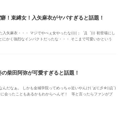
潔癖！束縛女！入矢麻衣がヤバすぎると話題！
矢麻衣・・・ マジでやべぇ女やったな((((；゜Д゜))) 初登場にし
とにかく強烈なインパクトだったな・・・ そこまで可愛いかという
姿の柴田阿弥が可愛すぎると話題！
だなぁ。 しかも金城学院ってめっちゃ近いやんけ( ‘д‘⊂彡☆))Д´)
学中に会ったこともあるかもわからへんぞ！ 等と言ったらファンがブ