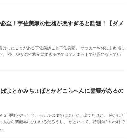
婚必至！宇佐美嫁の性格が悪すぎると話題！【ダメ
受けしたことがある宇佐美嫁こと宇佐美蘭。 サッカーＷ杯にも出場し
だ。 今、彼女の性格が悪すぎるのでは？とネットで話題になってい
きぽよとかみちょぱとかどこらへんに需要があるの
ＶＳ昭和をやってて、モデルのゆきぽよとか、出てたけど、 確かに可
い人なら芸能界に沢山いるだろうし、 かといって、特別面白いわけで
..