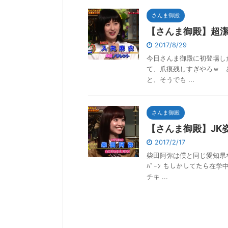
さんま御殿
【さんま御殿】超
2017/8/29
今日さんま御殿に初登場した入
て、爪痕残しすぎやろｗ 
と、そうでも ...
さんま御殿
【さんま御殿】JK
2017/2/17
柴田阿弥は僕と同じ愛知県なん
ﾊﾟｰﾝ もしかしてたら在
チキ ...