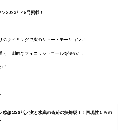
ジン2023年49号掲載！
リのタイミングで潔のシュートモーションに
通り、劇的なフィニッシュゴールを決めた。
か？
ら
レ感想 238話／潔と氷織の奇跡の技炸裂！！再現性０％の
ト