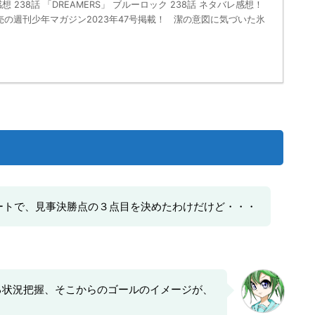
 238話 「DREAMERS」 ブルーロック 238話 ネタバレ感想！
水)発売の週刊少年マガジン2023年47号掲載！ 潔の意図に気づいた氷
ートで、見事決勝点の３点目を決めたわけだけど・・・
る状況把握、そこからのゴールのイメージが、