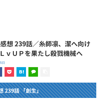
感想 239話／糸師凛、潔へ向け
ＬｖＵＰを果たし殺戮機械へ
15日
 239話 「創生」