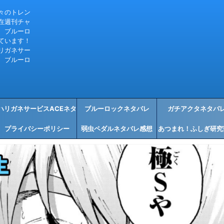
々のトレン
在週刊チャ
、ブルーロ
ています！
リガネサー
、ブルーロ
ハリガネサービスACEネタ
ブルーロックネタバレ
ガチアクタネタバ
プライバシーポリシー
バレ感想
弱虫ペダルネタバレ感想
あつまれ！ふしぎ研究
タバレ感想