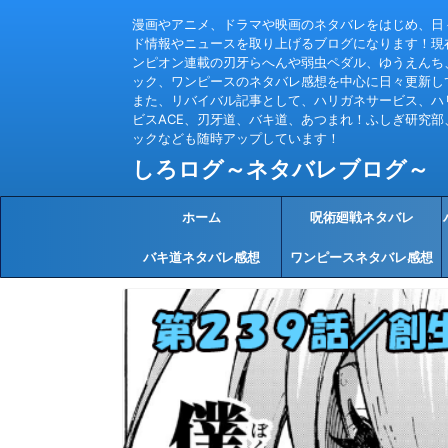
漫画やアニメ、ドラマや映画のネタバレをはじめ、日
ド情報やニュースを取り上げるブログになります！現
ンピオン連載の刃牙らへんや弱虫ペダル、ゆうえんち
ック、ワンピースのネタバレ感想を中心に日々更新し
また、リバイバル記事として、ハリガネサービス、ハ
ビスACE、刃牙道、バキ道、あつまれ！ふしぎ研究部
ックなども随時アップしています！
しろログ～ネタバレブログ～
ホーム
呪術廻戦ネタバレ
バキ道ネタバレ感想
ワンピースネタバレ感想