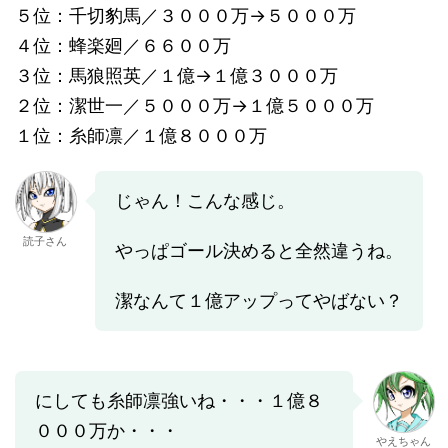
５位：千切豹馬／３０００万→５０００万
４位：蜂楽廻／６６００万
３位：馬狼照英／１億→１億３０００万
２位：潔世一／５０００万→１億５０００万
１位：糸師凛／１億８０００万
じゃん！こんな感じ。
読子さん
やっぱゴール決めると全然違うね。
潔なんて１億アップってやばない？
にしても糸師凛強いね・・・１億８
０００万か・・・
やえちゃん