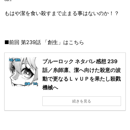
もはや潔を食い殺すまで止まる事はないのか！？
■前回 第239話 「創生」はこちら
ブルーロック ネタバレ感想 239
話／糸師凛、潔へ向けた殺意の波
動で更なるＬｖＵＰを果たし殺戮
機械へ
続きを見る