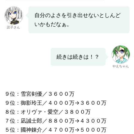
自分のよさを引き出せないとしんど
いかもだなぁ。
読子さん
続きは続きは！？
やえちゃん
９位：雪宮剣優／３６００万
９位：御影玲王／４０００万→３６００万
８位：オリヴァ・愛空／３８００万
７位：凪誠士郎／８８００万→４３００万
５位：國神錬介／４７００万→５０００万