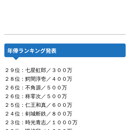
年俸ランキング発表
２９位：七星虹郎／３００万
２８位：鰐間淳壱／４００万
２６位：不角源／５００万
２６位：柊零次／５００万
２５位：仁王和真／６００万
２４位：剣城斬鉄／８００万
２３位：時光青志／１０００万