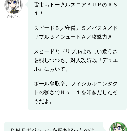
雷市もトータルスコア３ＵＰのＡ８
１！
読子さん
スピードＢ／守備力Ｓ／パスＡ／ド
リブルＢ／シュートＡ／攻撃力Ａ
スピードとドリブルはちょい危うさ
を残しつつも、対人攻防戦『デュエ
ル』において、
ボール奪取率、フィジカルコンタク
トの強さでＮｏ．１を叩きだしたそ
うだよ。
ＤＭＦポジションを勝ち取ったのは