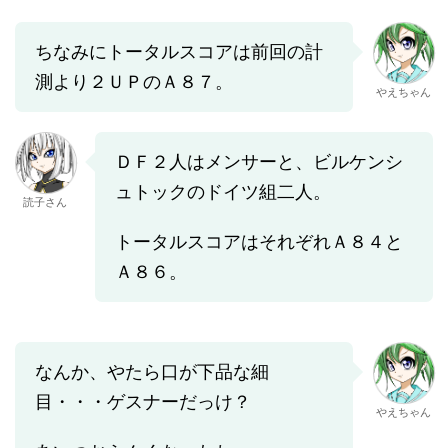
ちなみにトータルスコアは前回の計
測より２ＵＰのＡ８７。
やえちゃん
ＤＦ２人はメンサーと、ビルケンシ
ュトックのドイツ組二人。
読子さん
トータルスコアはそれぞれＡ８４と
Ａ８６。
なんか、やたら口が下品な細
目・・・ゲスナーだっけ？
やえちゃん