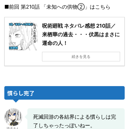
■前回 第210話 「未知への供物②」はこちら
呪術廻戦 ネタバレ感想 210話／
来栖華の過去・・・伏黒はまさに
運命の人！
続きを見る
慣らし完了
死滅回游の各結界による慣らしは完
了しちゃったっぽいねー。
読子さん