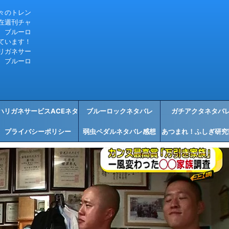
々のトレン
在週刊チャ
、ブルーロ
ています！
リガネサー
、ブルーロ
ハリガネサービスACEネタ
ブルーロックネタバレ
ガチアクタネタバ
プライバシーポリシー
バレ感想
弱虫ペダルネタバレ感想
あつまれ！ふしぎ研究
タバレ感想