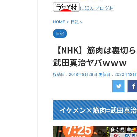
にほんブログ村
HOME
>
日記
>
日記
【NHK】筋肉は裏切
武田真治ヤバｗｗｗ
投稿日：2018年8月28日 更新日：
2020年12月
イケメン×筋肉=武田真