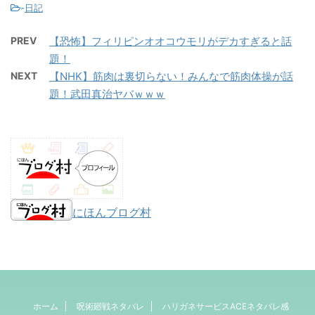
-
日記
PREV
【恐怖】フィリピンオオコウモリがデカすぎると話
題！
NEXT
【NHK】筋肉は裏切らない！みんなで筋肉体操が話
題！武田真治ヤバｗｗｗ
にほんブログ村
ホーム
呪術廻戦ネタバレ
ハリガネサービスACEネタバレ感