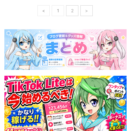
<
1
2
>