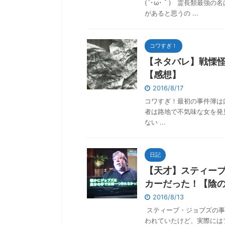
(´･ω･｀) 霊長類最強
があると思うの ...
コワすぎ！
【ネタバレ】戦慄怪奇
【感想】
2016/8/17
コワすぎ！最初の事件簿は口裂け
者は路地で不気味な女を発
ない ...
日記
【天才】スティー
カーだった！【陰
2016/8/13
スティーブ・ジョブズの事
われていたけど、実際には