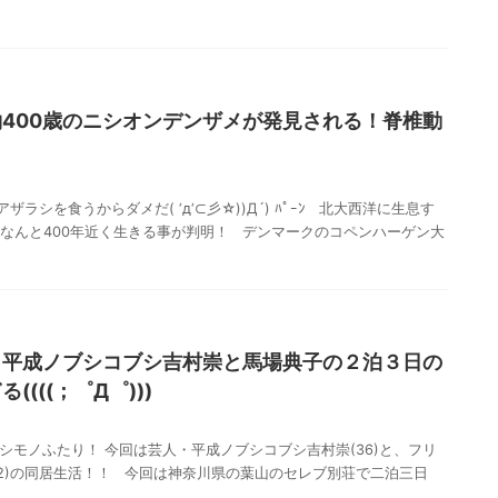
400歳のニシオンデンザメが発見される！脊椎動
ラシを食うからダメだ( ‘д‘⊂彡☆))Д´) ﾊﾟｰﾝ 北大西洋に生息す
 なんと400年近く生きる事が判明！ デンマークのコペンハーゲン大
】平成ノブシコブシ吉村崇と馬場典子の２泊３日の
(((；゜Д゜)))
シモノふたり！ 今回は芸人・平成ノブシコブシ吉村崇(36)と、フリ
42)の同居生活！！ 今回は神奈川県の葉山のセレブ別荘で二泊三日