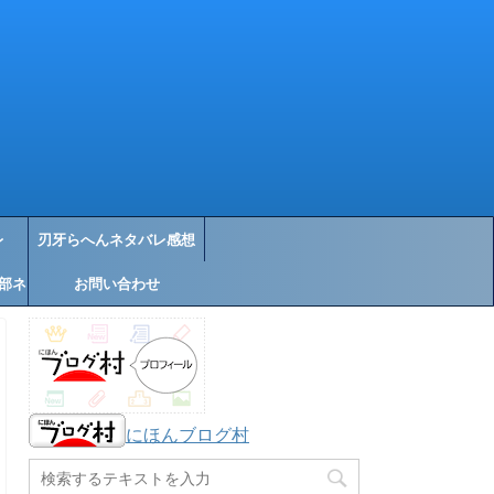
レ
刃牙らへんネタバレ感想
部ネ
お問い合わせ
にほんブログ村