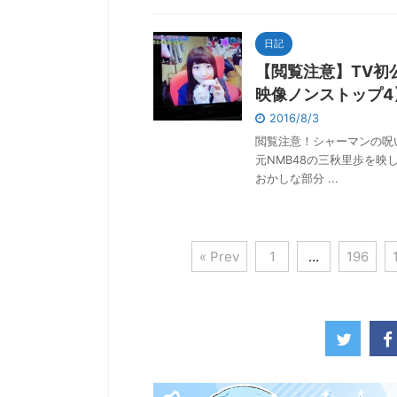
日記
【閲覧注意】TV初
映像ノンストップ4
2016/8/3
閲覧注意！シャーマンの呪
元NMB48の三秋里歩を
おかしな部分 ...
« Prev
1
…
196