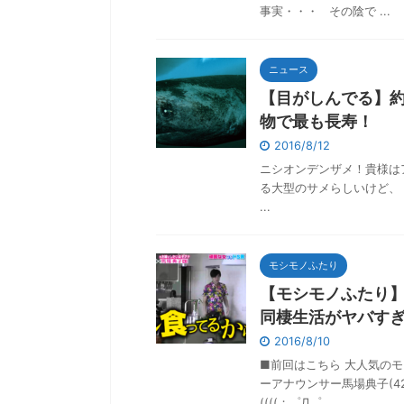
事実・・・ その陰で ...
ニュース
【目がしんでる】約
物で最も長寿！
2016/8/12
ニシオンデンザメ！貴様はアザ
る大型のサメらしいけど、
...
モシモノふたり
【モシモノふたり
同棲生活がヤバすぎる(
2016/8/10
■前回はこちら 大人気のモ
ーアナウンサー馬場典子(
((((；゜Д゜ ...