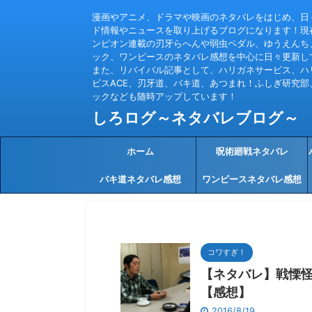
漫画やアニメ、ドラマや映画のネタバレをはじめ、日
ド情報やニュースを取り上げるブログになります！現
ンピオン連載の刃牙らへんや弱虫ペダル、ゆうえんち
ック、ワンピースのネタバレ感想を中心に日々更新し
また、リバイバル記事として、ハリガネサービス、ハ
ビスACE、刃牙道、バキ道、あつまれ！ふしぎ研究部
ックなども随時アップしています！
しろログ～ネタバレブログ～
ホーム
呪術廻戦ネタバレ
バキ道ネタバレ感想
ワンピースネタバレ感想
コワすぎ！
【ネタバレ】戦慄怪奇
【感想】
2016/8/19