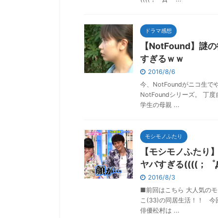
ドラマ感想
【NotFound
すぎるｗｗ
2016/8/6
今、NotFoundがニコ
NotFoundシリーズ。
学生の母親 ...
モシモノふたり
【モシモノふたり
ヤバすぎる((((；゜Д
2016/8/3
■前回はこちら 大人気のモ
こ(33)の同居生活！！ 
俳優松村は ...