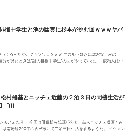
】謎の徘徊中学生と池の幽霊に杉本が挑む回ｗｗｗヤバ
生でやってるんだが、クッソワロタｗｗ オカルト好きにはおなじみの
 丁度自分が見たときは”謎の徘徊中学生”の回がやっていた。 依頼人は中
】松村雄基とニッチェ近藤の２泊３日の同棲生活が
゜)))
シモノふたり！ 今回は俳優松村雄基(52)と、芸人ニッチェ近藤くみ
今回は南房総200年の古民家にて二泊三日生活をするようだ。 イケメン