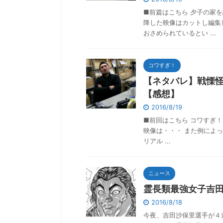
■前篇はこちら 夕子の家
降した映像はカットし編集
おさめられているとい ...
コワすぎ！
【ネタバレ】戦慄怪奇
【感想】
2016/8/19
■前回はこちら コワすぎ！第
映像は・・・ また例によ
リアル ...
ニュース
霊長類最強女子吉
2016/8/18
今夜、吉田沙保里選手が４