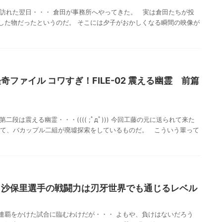
を訪れた翌日・・・ 倉田が事務所へやってきた。 実は倉田たちが投
した物だったというのだ。 そこには夕子がおかしくなる瞬間の映像が
ファイル コワすぎ！FILE-02 震える幽霊 前篇
二段は震える幽霊・・・(((( ;ﾟдﾟ))) 今回工藤の元に送られて来た
って、バカップル二組が廃墟探索をしているものだ。 こういう輩って
田沙保里選手の戦闘力は刃牙世界でも通じるレベル
連覇をかけた試合に臨むわけだが・・・ よもや、負けはないだろう