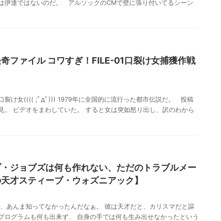
の名は伊達ではないのだ。 アルソックのCMで壁に張り付いてるシーン
ファイル コワすぎ！FILE-01口裂け女捕獲作戦
女(((( ;ﾟдﾟ))) 1979年に全国的に流行った都市伝説だ。 投稿
見。 ビデオをまわしていた。 すると女は突如怒り出し、訳のわから
ブ・ジョブズは何も作れない、ただのトラブルメー
の天才スティーブ・ウォズニアック】
、あんま知ってなかったんだなぁ。 彼は天才だと、カリスマだと謳
プログラムも何も出来ず、 自身の手では何も生み出せなかったという