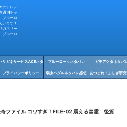
々のトレン
在週刊チャ
、ブルーロ
ています！
リガネサー
、ブルーロ
ハリガネサービスACEネタ
ブルーロックネタバレ
ガチアクタネタバ
プライバシーポリシー
バレ感想
弱虫ペダルネタバレ感想
あつまれ！ふしぎ研究
タバレ感想
ファイル コワすぎ！FILE-02 震える幽霊 後篇