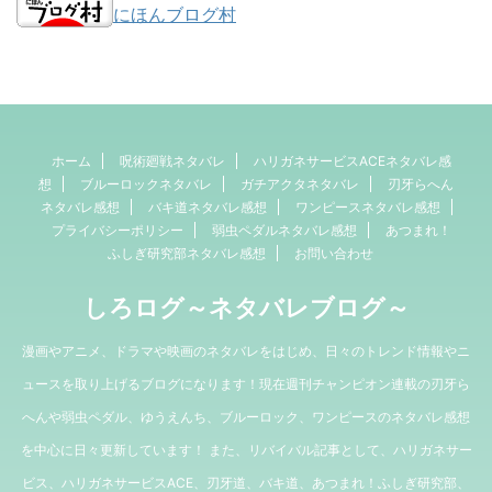
にほんブログ村
ホーム
呪術廻戦ネタバレ
ハリガネサービスACEネタバレ感
想
ブルーロックネタバレ
ガチアクタネタバレ
刃牙らへん
ネタバレ感想
バキ道ネタバレ感想
ワンピースネタバレ感想
プライバシーポリシー
弱虫ペダルネタバレ感想
あつまれ！
ふしぎ研究部ネタバレ感想
お問い合わせ
しろログ～ネタバレブログ～
漫画やアニメ、ドラマや映画のネタバレをはじめ、日々のトレンド情報やニ
ュースを取り上げるブログになります！現在週刊チャンピオン連載の刃牙ら
へんや弱虫ペダル、ゆうえんち、ブルーロック、ワンピースのネタバレ感想
を中心に日々更新しています！ また、リバイバル記事として、ハリガネサー
ビス、ハリガネサービスACE、刃牙道、バキ道、あつまれ！ふしぎ研究部、