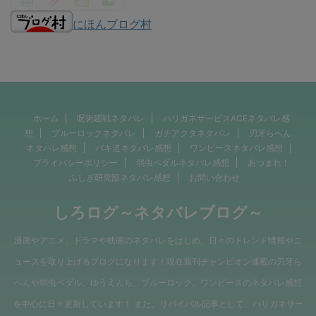
にほんブログ村
ホーム
呪術廻戦ネタバレ
ハリガネサービスACEネタバレ感
想
ブルーロックネタバレ
ガチアクタネタバレ
刃牙らへん
ネタバレ感想
バキ道ネタバレ感想
ワンピースネタバレ感想
プライバシーポリシー
弱虫ペダルネタバレ感想
あつまれ！
ふしぎ研究部ネタバレ感想
お問い合わせ
しろログ～ネタバレブログ～
漫画やアニメ、ドラマや映画のネタバレをはじめ、日々のトレンド情報やニ
ュースを取り上げるブログになります！現在週刊チャンピオン連載の刃牙ら
へんや弱虫ペダル、ゆうえんち、ブルーロック、ワンピースのネタバレ感想
を中心に日々更新しています！ また、リバイバル記事として、ハリガネサー