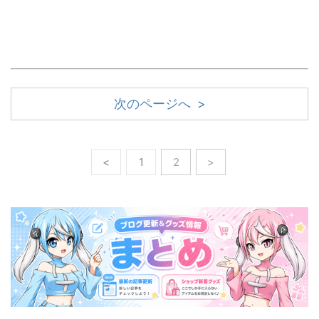
次のページへ >
<
1
2
>