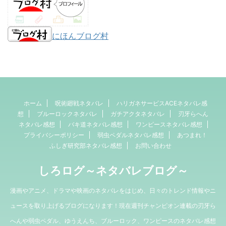
にほんブログ村
ホーム
呪術廻戦ネタバレ
ハリガネサービスACEネタバレ感
想
ブルーロックネタバレ
ガチアクタネタバレ
刃牙らへん
ネタバレ感想
バキ道ネタバレ感想
ワンピースネタバレ感想
プライバシーポリシー
弱虫ペダルネタバレ感想
あつまれ！
ふしぎ研究部ネタバレ感想
お問い合わせ
しろログ～ネタバレブログ～
漫画やアニメ、ドラマや映画のネタバレをはじめ、日々のトレンド情報やニ
ュースを取り上げるブログになります！現在週刊チャンピオン連載の刃牙ら
へんや弱虫ペダル、ゆうえんち、ブルーロック、ワンピースのネタバレ感想