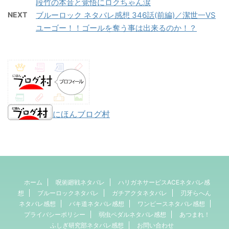
段竹の本音と覚悟にロクちゃん涙
NEXT
ブルーロック ネタバレ感想 346話(前編)／潔世一VS
ユーゴー！！ゴールを奪う事は出来るのか！？
にほんブログ村
ホーム
呪術廻戦ネタバレ
ハリガネサービスACEネタバレ感
想
ブルーロックネタバレ
ガチアクタネタバレ
刃牙らへん
ネタバレ感想
バキ道ネタバレ感想
ワンピースネタバレ感想
プライバシーポリシー
弱虫ペダルネタバレ感想
あつまれ！
ふしぎ研究部ネタバレ感想
お問い合わせ