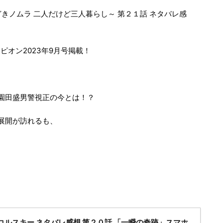
どきノムラ 二人だけど三人暮らし～ 第２１話 ネタバレ感
ンピオン2023年9月号掲載！
園田盛男警視正の今とは！？
展開が訪れるも、
コルスキー ネタバレ感想 第２０話 「一瞬の奇跡」スマホ