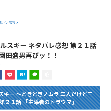
タバレ感想
>
ルスキー ネタバレ感想 第２１話
園田盛男再びッ！！
31日
スキー ～ときどきノムラ 二人だけど三
 第２１話 「主導者のトラウマ」