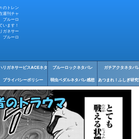
々のトレン
在週刊チャ
、ブルーロ
ています！
リガネサー
、ブルーロ
ハリガネサービスACEネタ
ブルーロックネタバレ
ガチアクタネタバ
プライバシーポリシー
バレ感想
弱虫ペダルネタバレ感想
あつまれ！ふしぎ研究
タバレ感想