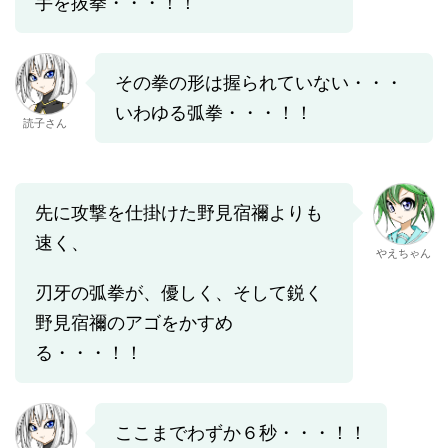
手を抜拳・・・！！
その拳の形は握られていない・・・
いわゆる弧拳・・・！！
読子さん
先に攻撃を仕掛けた野見宿禰よりも
速く、
やえちゃん
刃牙の弧拳が、優しく、そして鋭く
野見宿禰のアゴをかすめ
る・・・！！
ここまでわずか６秒・・・！！