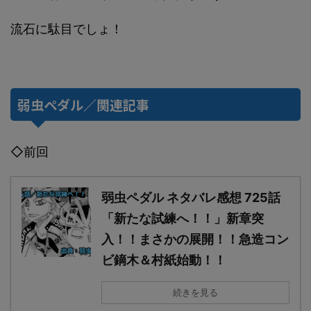
流石に駄目でしょ！
弱虫ペダル／関連記事
◇前回
弱虫ペダル ネタバレ感想 725話
「新たな試練へ！！」新章突
入！！まさかの展開！！急造コン
ビ鏑木＆村紙始動！！
続きを見る