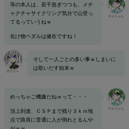
等の本人は、若干急ぎつつも、メチ
ャクチャサイクリング気分で山登っ
やえちゃん
てるっていうねｗ
化け物ペダルは健在ですね！
そして一人ごとの多い事ｗしまいに
は歌いだす始末ｗ
読子さん
めっちゃご機嫌だねｗって・・・
やえちゃん
頂上到達、ＣＳＰまで残り３ｋｍ地
点で路肩に普通に人が倒れとるんや
がｗｗ