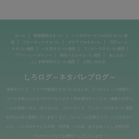
ホーム
呪術廻戦ネタバレ
ハリガネサービスACEネタバレ感
想
ブルーロックネタバレ
ガチアクタネタバレ
刃牙らへん
ネタバレ感想
バキ道ネタバレ感想
ワンピースネタバレ感想
プライバシーポリシー
弱虫ペダルネタバレ感想
あつまれ！
ふしぎ研究部ネタバレ感想
お問い合わせ
しろログ～ネタバレブログ～
漫画やアニメ、ドラマや映画のネタバレをはじめ、日々のトレンド情報やニ
ュースを取り上げるブログになります！現在週刊チャンピオン連載の刃牙ら
へんや弱虫ペダル、ゆうえんち、ブルーロック、ワンピースのネタバレ感想
を中心に日々更新しています！ また、リバイバル記事として、ハリガネサー
ビス、ハリガネサービスACE、刃牙道、バキ道、あつまれ！ふしぎ研究部、
ブルーロックなども随時アップしています！