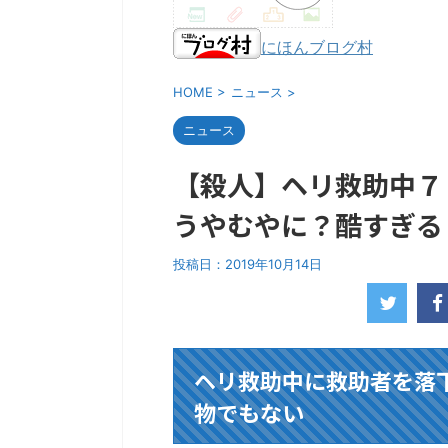
にほんブログ村
HOME
>
ニュース
>
ニュース
【殺人】ヘリ救助中７
うやむやに？酷すぎる
投稿日：
2019年10月14日
ヘリ救助中に救助者を落
物でもない