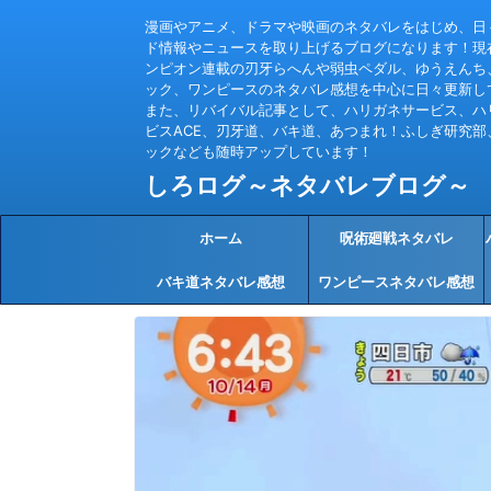
漫画やアニメ、ドラマや映画のネタバレをはじめ、日
ド情報やニュースを取り上げるブログになります！現
ンピオン連載の刃牙らへんや弱虫ペダル、ゆうえんち
ック、ワンピースのネタバレ感想を中心に日々更新し
また、リバイバル記事として、ハリガネサービス、ハ
ビスACE、刃牙道、バキ道、あつまれ！ふしぎ研究部
ックなども随時アップしています！
しろログ～ネタバレブログ～
ホーム
呪術廻戦ネタバレ
バキ道ネタバレ感想
ワンピースネタバレ感想