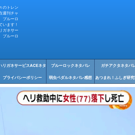
々のトレン
在週刊チャ
、ブルーロ
ています！
リガネサー
、ブルーロ
ハリガネサービスACEネタ
ブルーロックネタバレ
ガチアクタネタバ
プライバシーポリシー
バレ感想
弱虫ペダルネタバレ感想
あつまれ！ふしぎ研究
タバレ感想