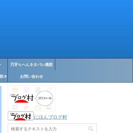
レ
刃牙らへんネタバレ感想
部ネ
お問い合わせ
にほんブログ村